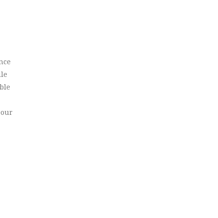
ance
ile
ble
pour